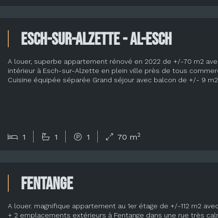
Esch-sur-Alzette - Al-Esch
A louer, superbe appartement rénové en 2022 de +/-70 m2 ave
intérieur à Esch-sur-Alzette en plein ville près de tous commer
Cuisine équipée séparée Grand séjour avec balcon de +/- 9 m2
2
1
1
1
70 m
Fentange
A louer. magnifique appartement au 1er étage de +/-112 m2 ave
+ 2 emplacements extérieurs à Fentange dans une rue très calm