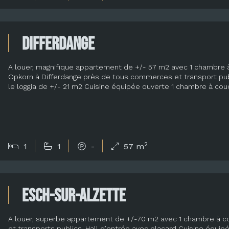
Differdange
A louer, magnifique appartement de +/- 57 m2 avec 1 chambre à 
Opkorn à Differdange près de tous commerces et transport publ
le loggia de +/- 21 m2 Cuisine équipée ouverte 1 chambre à cou
2
1
1
-
57 m
Esch-sur-Alzette
A louer, superbe appartement de +/-70 m2 avec 1 chambre à 
et transports publics. Hall d’entrée avec placard Cuisine équip