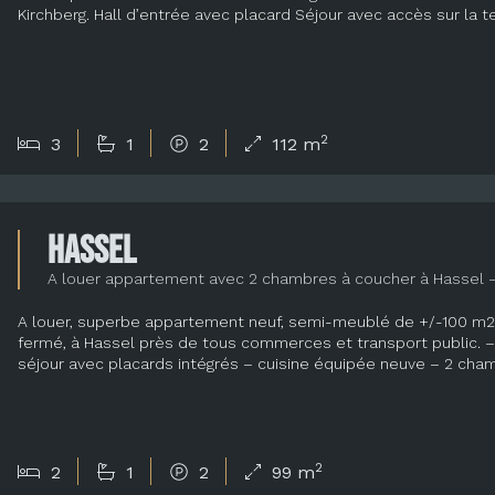
Kirchberg. Hall d’entrée avec placard Séjour avec accès sur la t
2
3
1
2
112 m
Hassel
A louer appartement avec 2 chambres à coucher à Hassel –
A louer, superbe appartement neuf, semi-meublé de +/-100 m2 
fermé, à Hassel près de tous commerces et transport public. – h
séjour avec placards intégrés – cuisine équipée neuve – 2 cha
2
2
1
2
99 m