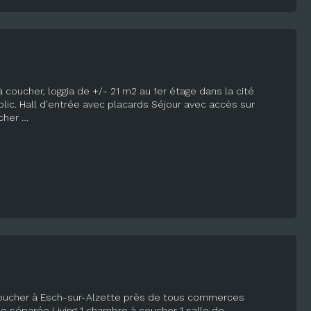
coucher, loggia de +/- 21 m2 au 1er étage dans la cité
ic. Hall d’entrée avec placards Séjour avec accès sur
cher …
coucher à Esch-sur-Alzette près de tous commerces
ée séparée Living 1 chambre à coucher 1 salle de