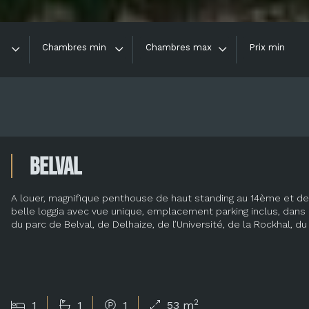
Chambres min
Chambres max
Prix min
Belval
A louer, magnifique penthouse de haut standing au 14ème et de
belle loggia avec vue unique, emplacement parking inclus, dans la
du parc de Belval, de Delhaize, de l’Université, de la Rockhal, du 
2
1
1
1
53 m