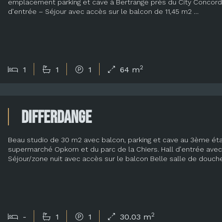
emplacement parking et cave à Bertrange près du City Concorde (
d’entrée – Séjour avec accès sur le balcon de 11,45 m2 …
2
1
1
1
64 m
Differdange
Beau studio de 30 m2 avec balcon, parking et cave au 3ème éta
supermarché Opkorn et du parc de la Chiers. Hall d’entrée avec
Séjour/zone nuit avec accès sur le balcon Belle salle de dou
2
-
1
1
30.03 m