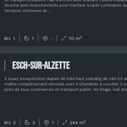
douche avec branchements pour machine à laver Luminaires dans
terrasse commune au …
2
1
1
-
70 m
Esch-sur-Alzette
A louer, exceptionnel duplex de très haut standing de 244 m2 a
maître complètement rénovée avec 3 chambres à coucher, 2 sal
près de tous commerces et transport public. 1er étage: Hall d
2
3
3
1
244 m