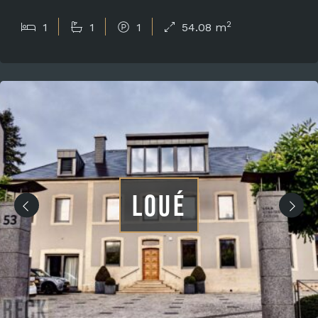
2
1
1
1
54.08 m
LOUÉ