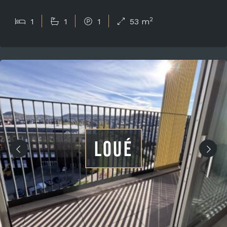
2
1
1
1
53 m
LOUÉ