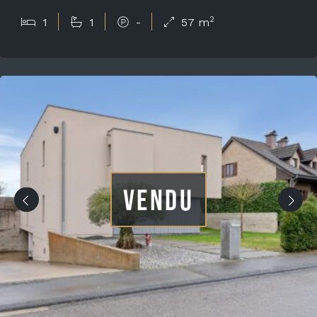
2
1
1
-
57 m
VENDU