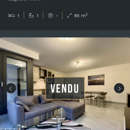
2
1
1
-
85 m
VENDU