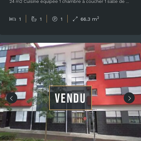
24 m2 Cuisine équipée 1 chambre à coucher 1 salle de …
2
1
1
1
66.3 m
VENDU